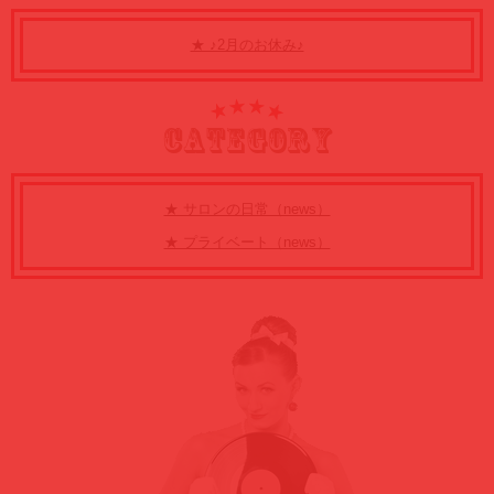
★ ♪2月のお休み♪
CATEGORY
★ サロンの日常（news）
★ プライベート（news）