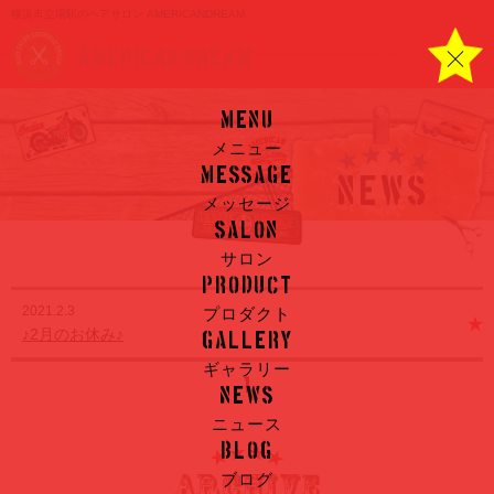
横浜市立場駅のヘアサロン AMERICANDREAM
AMERICAN DREAM
menu
メニュー
message
NEWS
メッセージ
salon
サロン
product
2021.2.3
プロダクト
♪2月のお休み♪
gallery
ギャラリー
1
news
ニュース
blog
ブログ
ARCHIVE