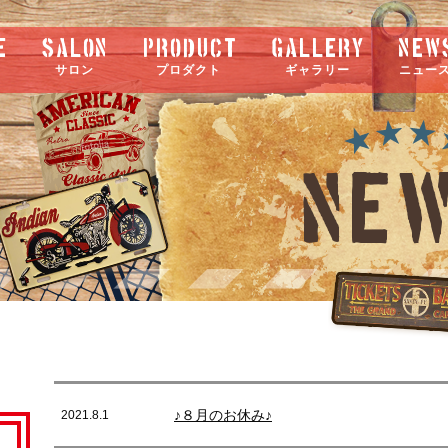
e
salon
product
gallery
new
サロン
プロダクト
ギャラリー
ニュー
NE
♪８月のお休み♪
2021.8.1