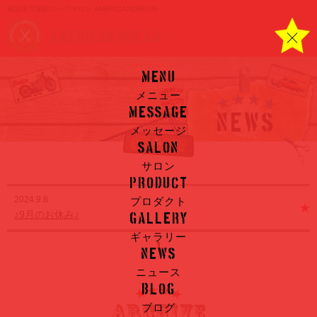
横浜市立場駅のヘアサロン AMERICANDREAM
AMERICAN DREAM
menu
メニュー
message
NEWS
メッセージ
salon
サロン
product
2024.9.8
プロダクト
♪9月のお休み♪
gallery
ギャラリー
1
news
ニュース
blog
ブログ
ARCHIVE