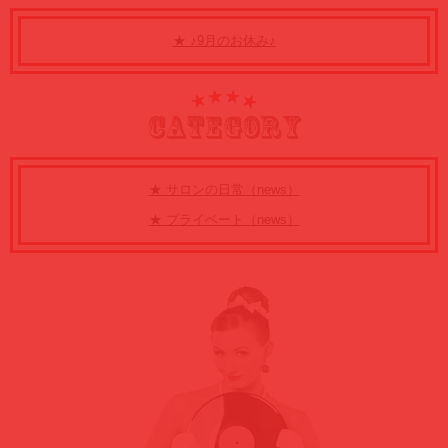
★ ♪9月のお休み♪
CATEGORY
★ サロンの日常（news）
★ プライベート（news）